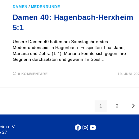
DAMEN
/
MEDENRUNDE
Damen 40: Hagenbach-Herxheim
5:1
Unsere Damen 40 hatten am Samstag ihr erstes
Medenrundenspiel in Hagenbach. Es spielten Tina, Jane,
Mariana und Zehra (1-4), Mariana konnte sich gegen ihre
Gegnerin durchsetzten und gewann ihr Spiel…
0 KOMMENTARE
19. JUNI 20
1
2
Zur
eim e.V.
Facebook
Instagram
YouTube
e 27