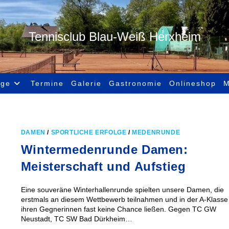
Tennisclub Blau-Weiß Herxheim
age
Termine
Galerie
Gastronomie
Onlineshop
M
DAMEN
/
SPORTLICHE ERFOLGE
/
MEDENRUNDE
Wintermedenrunde Damen:
Meisterschaft und Aufstieg
Eine souveräne Winterhallenrunde spielten unsere Damen, die
erstmals an diesem Wettbewerb teilnahmen und in der A-Klasse
ihren Gegnerinnen fast keine Chance ließen. Gegen TC GW
Neustadt, TC SW Bad Dürkheim…