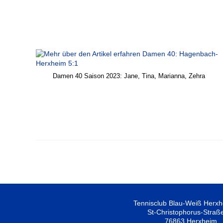
Damen 40 Saison 2023: Jane, Tina, Marianna, Zehra
Tennisclub Blau-Weiß Herxh
St-Christophorus-Straß
76863 Herxheim