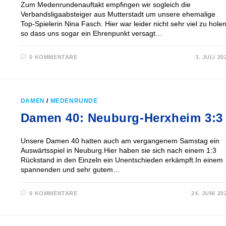
Zum Medenrundenauftakt empfingen wir sogleich die
Verbandsligaabsteiger aus Mutterstadt um unsere ehemalige
Top-Spielerin Nina Fasch. Hier war leider nicht sehr viel zu holen
so dass uns sogar ein Ehrenpunkt versagt…
0 KOMMENTARE
3. JULI 20
DAMEN
/
MEDENRUNDE
Damen 40: Neuburg-Herxheim 3:3
Unsere Damen 40 hatten auch am vergangenem Samstag ein
Auswärtsspiel in Neuburg.Hier haben sie sich nach einem 1:3
Rückstand in den Einzeln ein Unentschieden erkämpft.In einem
spannenden und sehr gutem…
0 KOMMENTARE
24. JUNI 20