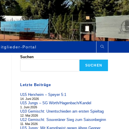
itglieder-Portal
Suchen
SUCHEN
Letzte Beiträge
U15 Herxheim – Speyer 5:1
14. Juni 2026
U15 Jungs – SG Wörth/Hagenbach/Kandel
1. Juni 2026
U10 Gemischt: Unentschieden am ersten Spieltag
12. Mai 2026
U12 Gemischt: Souveräner Sieg zum Saisonbeginn
11. Mai 2026
U15 Jungs: Mit Kampfgeist gegen ältere Gegner