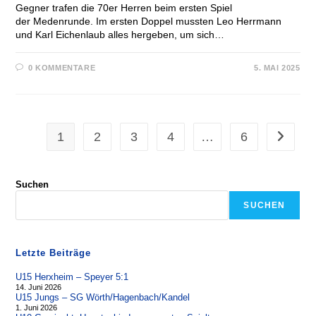
Gegner trafen die 70er Herren beim ersten Spiel
der Medenrunde. Im ersten Doppel mussten Leo Herrmann
und Karl Eichenlaub alles hergeben, um sich…
0 KOMMENTARE
5. MAI 2025
1
2
3
4
…
6
Zur näch
Suchen
SUCHEN
Letzte Beiträge
U15 Herxheim – Speyer 5:1
14. Juni 2026
U15 Jungs – SG Wörth/Hagenbach/Kandel
1. Juni 2026