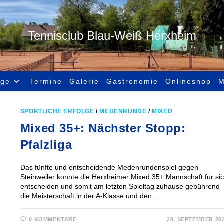
Tennisclub Blau-Weiß Herxheim
age
Termine
Galerie
Gastronomie
Onlineshop
M
SPORTLICHE ERFOLGE
/
MEDENRUNDE
/
MIXED
Mixed 35+: Nächster Stopp:
Pfalzliga
Das fünfte und entscheidende Medenrundenspiel gegen
Steinweiler konnte die Herxheimer Mixed 35+ Mannschaft für si
entscheiden und somit am letzten Spieltag zuhause gebührend
die Meisterschaft in der A-Klasse und den…
0 KOMMENTARE
28. SEPTEMBER 20