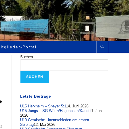
itglieder-Portal
Suchen
SUCHEN
Letzte Beiträge
ch
U15 Herxheim – Speyer 5:1
14. Juni 2026
U15 Jungs – SG Wörth/Hagenbach/Kandel
1. Juni
2026
U10 Gemischt: Unentschieden am ersten
Spieltag
12. Mai 2026
25