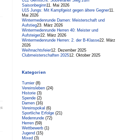
U12 Gemischt: Souveräner Sieg zum
Saisonbeginn
11. Mai 2026
U15 Jungs: Mit Kampfgeist gegen ältere Gegner
11.
Mai 2026
Wintermedenrunde Damen: Meisterschaft und
Aufstieg
23. März 2026
Wintermedenrunde Herren 40: Meister und
Aufsteiger
22. März 2026
Wintermedenrunde Herren: 2. der B-Klasse
22. März
2026
Weihnachtsfeier
12. Dezember 2025
Clubmeisterschaften 2025
12. Oktober 2025
Kategorien
Turnier
(8)
Vereinsleben
(24)
Historie
(3)
Spende
(2)
Damen
(16)
Vereinspokal
(6)
24
Sportliche Erfolge
(21)
Medenrunde
(72)
Herren
(59)
Wettbewerb
(1)
Jugend
(15)
Mixed
(3)