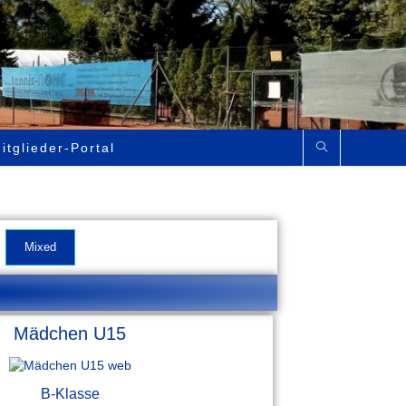
itglieder-Portal
Mixed
Mädchen U15
B-Klasse