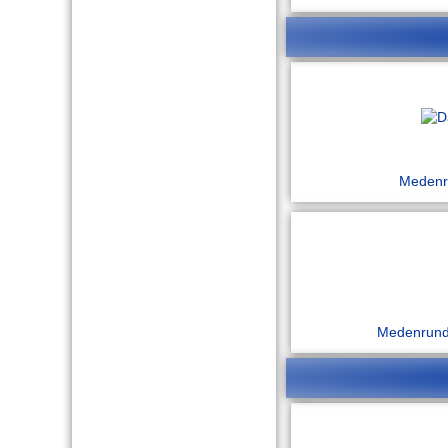
Meden
Medenrund