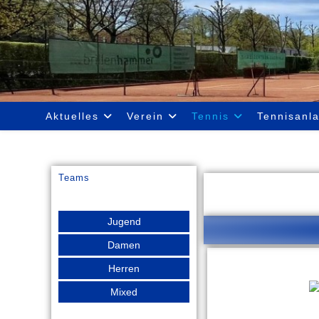
Aktuelles
Verein
Tennis
Tennisanl
Teams
Jugend
Damen
Herren
Mixed