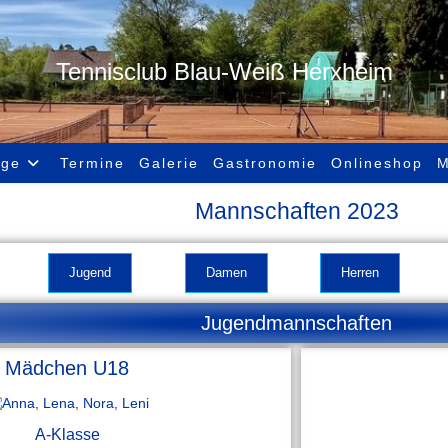
Tennisclub Blau-Weiß Herxheim
age
Termine
Galerie
Gastronomie
Onlineshop
M
Mannschaften 2023
Jugend
Damen
Herren
Jugendmannschaften
Mädchen U18
A-Klasse