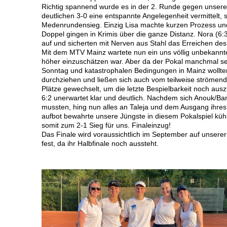
Richtig spannend wurde es in der 2. Runde gegen unsere
deutlichen 3-0 eine entspannte Angelegenheit vermittelt
Medenrundensieg. Einzig Lisa machte kurzen Prozess und 
Doppel gingen in Krimis über die ganze Distanz. Nora (6:3
auf und sicherten mit Nerven aus Stahl das Erreichen des
Mit dem MTV Mainz wartete nun ein uns völlig unbekannt
höher einzuschätzen war. Aber da der Pokal manchmal s
Sonntag und katastrophalen Bedingungen in Mainz wollten 
durchziehen und ließen sich auch vom teilweise strömen
Plätze gewechselt, um die letzte Bespielbarkeit noch ausz
6:2 unerwartet klar und deutlich. Nachdem sich Anouk/Ba
mussten, hing nun alles an Taleja und dem Ausgang ihres
aufbot bewahrte unsere Jüngste in diesem Pokalspiel kühl
somit zum 2-1 Sieg für uns. Finaleinzug!
Das Finale wird voraussichtlich im September auf unserer
fest, da ihr Halbfinale noch aussteht.