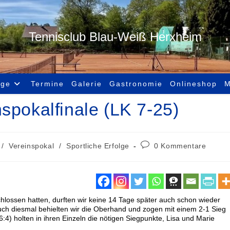
Tennisclub Blau-Weiß Herxheim
age
Termine
Galerie
Gastronomie
Onlineshop
M
spokalfinale (LK 7-25)
/
Vereinspokal
/
Sportliche Erfolge
0 Kommentare
lossen hatten, durften wir keine 14 Tage später auch schon wieder
uch diesmal behielten wir die Oberhand und zogen mit einem 2-1 Sieg
 6:4) holten in ihren Einzeln die nötigen Siegpunkte, Lisa und Marie