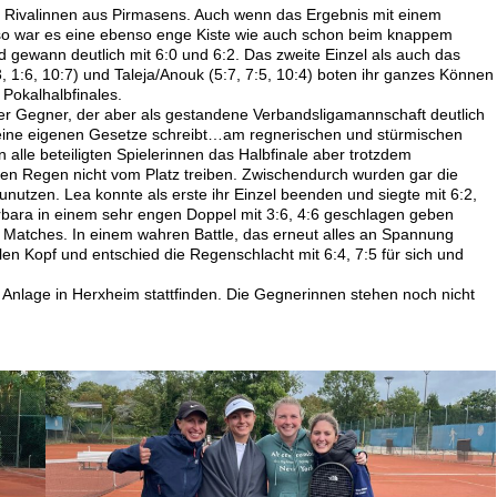
 Rivalinnen aus Pirmasens. Auch wenn das Ergebnis mit einem
, so war es eine ebenso enge Kiste wie auch schon beim knappem
gewann deutlich mit 6:0 und 6:2. Das zweite Einzel als auch das
, 1:6, 10:7) und Taleja/Anouk (5:7, 7:5, 10:4) boten ihr ganzes Können
 Pokalhalbfinales.
er Gegner, der aber als gestandene Verbandsligamannschaft deutlich
eine eigenen Gesetze schreibt…am regnerischen und stürmischen
alle beteiligten Spielerinnen das Halbfinale aber trotzdem
den Regen nicht vom Platz treiben. Zwischendurch wurden gar die
unutzen. Lea konnte als erste ihr Einzel beenden und siegte mit 6:2,
rbara in einem sehr engen Doppel mit 3:6, 4:6 geschlagen geben
 Matches. In einem wahren Battle, das erneut alles an Spannung
en Kopf und entschied die Regenschlacht mit 6:4, 7:5 für sich und
 Anlage in Herxheim stattfinden. Die Gegnerinnen stehen noch nicht