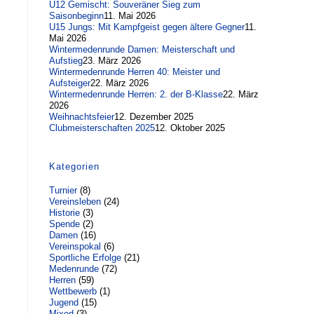
U12 Gemischt: Souveräner Sieg zum
Saisonbeginn
11. Mai 2026
U15 Jungs: Mit Kampfgeist gegen ältere Gegner
11.
Mai 2026
Wintermedenrunde Damen: Meisterschaft und
Aufstieg
23. März 2026
Wintermedenrunde Herren 40: Meister und
Aufsteiger
22. März 2026
Wintermedenrunde Herren: 2. der B-Klasse
22. März
2026
Weihnachtsfeier
12. Dezember 2025
Clubmeisterschaften 2025
12. Oktober 2025
Kategorien
Turnier
(8)
Vereinsleben
(24)
Historie
(3)
Spende
(2)
Damen
(16)
Vereinspokal
(6)
Sportliche Erfolge
(21)
Medenrunde
(72)
Herren
(59)
Wettbewerb
(1)
Jugend
(15)
Mixed
(3)