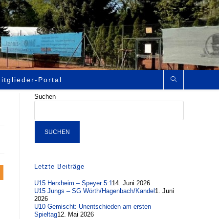
itglieder-Portal
Suchen
SUCHEN
Letzte Beiträge
U15 Herxheim – Speyer 5:1
14. Juni 2026
U15 Jungs – SG Wörth/Hagenbach/Kandel
1. Juni
2026
U10 Gemischt: Unentschieden am ersten
Spieltag
12. Mai 2026