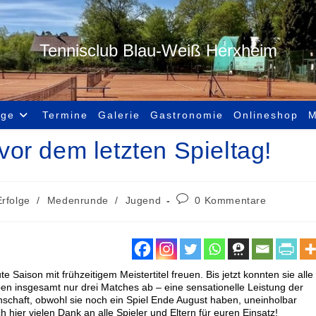
Tennisclub Blau-Weiß Herxheim
age
Termine
Galerie
Gastronomie
Onlineshop
M
 vor dem letzten Spieltag!
Erfolge
/
Medenrunde
/
Jugend
0 Kommentare
Saison mit frühzeitigem Meistertitel freuen. Bis jetzt konnten sie alle
n insgesamt nur drei Matches ab – eine sensationelle Leistung der
nschaft, obwohl sie noch ein Spiel Ende August haben, uneinholbar
h hier vielen Dank an alle Spieler und Eltern für euren Einsatz!