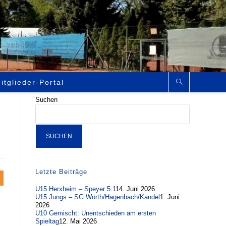
itglieder-Portal
Suchen
SUCHEN
Letzte Beiträge
U15 Herxheim – Speyer 5:1
14. Juni 2026
U15 Jungs – SG Wörth/Hagenbach/Kandel
1. Juni
2026
U10 Gemischt: Unentschieden am ersten
Spieltag
12. Mai 2026