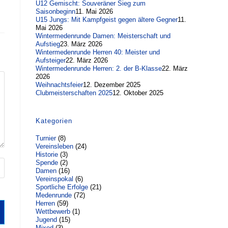
U12 Gemischt: Souveräner Sieg zum
Saisonbeginn
11. Mai 2026
U15 Jungs: Mit Kampfgeist gegen ältere Gegner
11.
Mai 2026
Wintermedenrunde Damen: Meisterschaft und
Aufstieg
23. März 2026
Wintermedenrunde Herren 40: Meister und
Aufsteiger
22. März 2026
Wintermedenrunde Herren: 2. der B-Klasse
22. März
2026
Weihnachtsfeier
12. Dezember 2025
Clubmeisterschaften 2025
12. Oktober 2025
Kategorien
Turnier
(8)
Vereinsleben
(24)
Historie
(3)
Spende
(2)
Damen
(16)
Vereinspokal
(6)
Sportliche Erfolge
(21)
Medenrunde
(72)
Herren
(59)
Wettbewerb
(1)
Jugend
(15)
Mixed
(3)