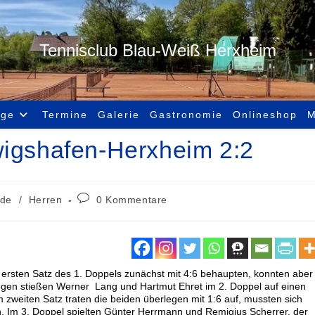
Tennisclub Blau-Weiß Herxheim
age
Termine
Galerie
Gastronomie
Onlineshop
M
wigshafen-Herxheim 2:2
de
/
Herren
0 Kommentare
rsten Satz des 1. Doppels zunächst mit 4:6 behaupten, konnten aber
egen stießen Werner Lang und Hartmut Ehret im 2. Doppel auf einen
 zweiten Satz traten die beiden überlegen mit 1:6 auf, mussten sich
. Im 3. Doppel spielten Günter Herrmann und Remigius Scherrer, der