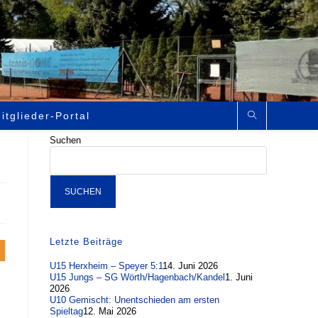
itglieder-Portal
Suchen
SUCHEN
Letzte Beiträge
U15 Herxheim – Speyer 5:1
14. Juni 2026
U15 Jungs – SG Wörth/Hagenbach/Kandel
1. Juni
2026
U10 Gemischt: Unentschieden am ersten
Spieltag
12. Mai 2026