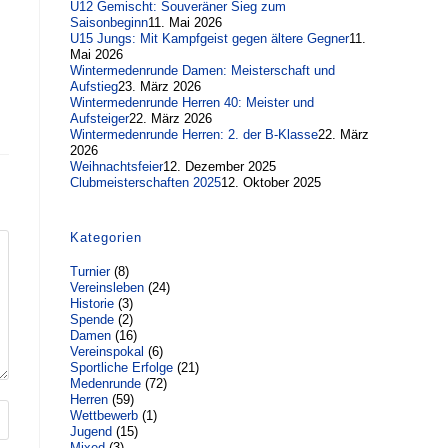
U12 Gemischt: Souveräner Sieg zum
Saisonbeginn
11. Mai 2026
U15 Jungs: Mit Kampfgeist gegen ältere Gegner
11.
Mai 2026
Wintermedenrunde Damen: Meisterschaft und
Aufstieg
23. März 2026
Wintermedenrunde Herren 40: Meister und
Aufsteiger
22. März 2026
Wintermedenrunde Herren: 2. der B-Klasse
22. März
2026
Weihnachtsfeier
12. Dezember 2025
Clubmeisterschaften 2025
12. Oktober 2025
Kategorien
Turnier
(8)
Vereinsleben
(24)
Historie
(3)
Spende
(2)
Damen
(16)
Vereinspokal
(6)
Sportliche Erfolge
(21)
Medenrunde
(72)
Herren
(59)
Wettbewerb
(1)
Jugend
(15)
Mixed
(3)