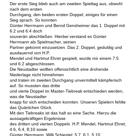
Der erste Sieg blieb auch am zweiten Spieltag aus, obwohl
nach dem ersten
Durchgang, den beiden ersten Doppel, einiges für einen
Sieg sprach. So konnten
Günter Herrmann und Bernd Gensheimer das 1. Doppel mit
6:2 und 6:4 doch
souverän abschließen. Hierbei verstand es Günter
Herrmann als Spielmacher, seinen
Partner gekonnt einzusetzen. Das 2. Doppel, geduldig und
ausdauernd von H.P.
Mendel und Hartmut Ehret gespielt, wurde mir einem 7:5
und 6:2 abgeschlossen.
Die Neustadter wollten offensichtlich eine drohende
Niederlage nicht hinnehmen
und traten im zweiten Durchgang unvermittelt kämpferisch
auf. So mussten das dritte
und vierte Doppel im Master-Tiebreak entschieden werden,
was die Neustadter
knapp für sich entscheiden konnten. Unseren Spielern fehlte
das Quäntchen Glück.
Mit den Tiebreaks ist das halt so eine Sache. Hierzu die
aussagekräftigen Ergebnisse
des dritten und vierten Doppels: H.P. Mendel, Hartmut Ehret;
4:6, 6:4, 8;10 sowie
Günter Herrmann, Willi Schiestel: 5:7, 6:1, 5:10