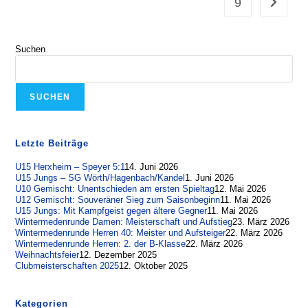
9
Zur näch
Suchen
SUCHEN
Letzte Beiträge
U15 Herxheim – Speyer 5:1
14. Juni 2026
U15 Jungs – SG Wörth/Hagenbach/Kandel
1. Juni 2026
U10 Gemischt: Unentschieden am ersten Spieltag
12. Mai 2026
U12 Gemischt: Souveräner Sieg zum Saisonbeginn
11. Mai 2026
U15 Jungs: Mit Kampfgeist gegen ältere Gegner
11. Mai 2026
Wintermedenrunde Damen: Meisterschaft und Aufstieg
23. März 2026
Wintermedenrunde Herren 40: Meister und Aufsteiger
22. März 2026
Wintermedenrunde Herren: 2. der B-Klasse
22. März 2026
Weihnachtsfeier
12. Dezember 2025
Clubmeisterschaften 2025
12. Oktober 2025
Kategorien