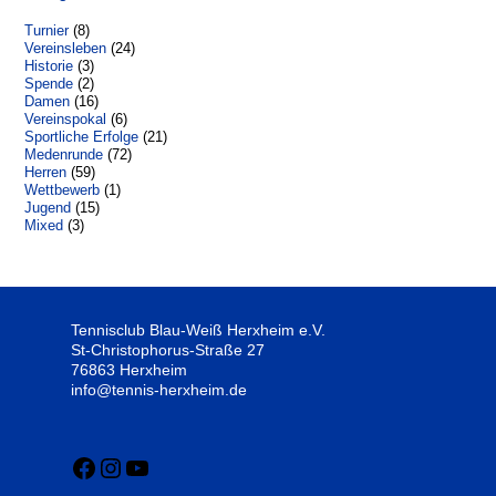
Turnier
(8)
Vereinsleben
(24)
Historie
(3)
Spende
(2)
Damen
(16)
Vereinspokal
(6)
Sportliche Erfolge
(21)
Medenrunde
(72)
Herren
(59)
Wettbewerb
(1)
Jugend
(15)
Mixed
(3)
Tennisclub Blau-Weiß Herxheim e.V.
St-Christophorus-Straße 27
76863 Herxheim
info@tennis-herxheim.de
Facebook
Instagram
YouTube