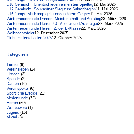
U10 Gemischt: Unentschieden am ersten Spieltag
12. Mai 2026
U12 Gemischt: Souveräner Sieg zum Saisonbeginn
11. Mai 2026
U15 Jungs: Mit Kampfgeist gegen ältere Gegner
11. Mai 2026
Wintermedenrunde Damen: Meisterschaft und Aufstieg
23. März 2026
Wintermedenrunde Herren 40: Meister und Aufsteiger
22. März 2026
Wintermedenrunde Herren: 2. der B-Klasse
22. März 2026
Weihnachtsfeier
12. Dezember 2025
Clubmeisterschaften 2025
12. Oktober 2025
Kategorien
Turnier
(8)
Vereinsleben
(24)
Historie
(3)
Spende
(2)
Damen
(16)
Vereinspokal
(6)
Sportliche Erfolge
(21)
Medenrunde
(72)
Herren
(59)
Wettbewerb
(1)
Jugend
(15)
Mixed
(3)