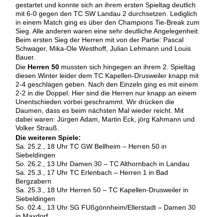
gestartet und konnte sich an ihrem ersten Spieltag deutlich
mit 6-0 gegen den TC SW Landau 2 durchsetzen. Lediglich
in einem Match ging es über den Champions Tie-Break zum
Sieg. Alle anderen waren eine sehr deutliche Angelegenheit.
Beim ersten Sieg der Herren mit von der Partie: Pascal
Schwager, Mika-Ole Westhoff, Julian Lehmann und Louis
Bauer.
Die
Herren 50
mussten sich hingegen an ihrem 2. Spieltag
diesen Winter leider dem TC Kapellen-Drusweiler knapp mit
2-4 geschlagen geben. Nach den Einzeln ging es mit einem
2-2 in die Doppel. Hier sind die Herren nur knapp an einem
Unentschieden vorbei geschrammt. Wir drücken die
Daumen, dass es beim nächsten Mal wieder reicht. Mit
dabei waren: Jürgen Adam, Martin Eck, jörg Kahmann und
Volker Strauß.
Die weiteren Spiele:
Sa. 25.2., 18 Uhr TC GW Bellheim – Herren 50 in
Siebeldingen
So. 26.2., 13 Uhr Damen 30 – TC Althornbach in Landau
Sa. 25.3., 17 Uhr TC Erlenbach – Herren 1 in Bad
Bergzabern
Sa. 25.3., 18 Uhr Herren 50 – TC Kapellen-Drusweiler in
Siebeldingen
So. 02.4., 13 Uhr SG FUßgönnheim/Ellerstadt – Damen 30
in Maxdorf