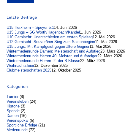
Letzte Beiträge
U15 Herxheim – Speyer 5:1
14. Juni 2026
U15 Jungs – SG Wörth/Hagenbach/Kandel
1. Juni 2026
U10 Gemischt: Unentschieden am ersten Spieltag
12. Mai 2026
U12 Gemischt: Souveräner Sieg zum Saisonbeginn
11. Mai 2026
U15 Jungs: Mit Kampfgeist gegen ältere Gegner
11. Mai 2026
Wintermedenrunde Damen: Meisterschaft und Aufstieg
23. März 2026
Wintermedenrunde Herren 40: Meister und Aufsteiger
22. März 2026
Wintermedenrunde Herren: 2. der B-Klasse
22. März 2026
Weihnachtsfeier
12. Dezember 2025
Clubmeisterschaften 2025
12. Oktober 2025
Kategorien
Turnier
(8)
Vereinsleben
(24)
Historie
(3)
Spende
(2)
Damen
(16)
Vereinspokal
(6)
Sportliche Erfolge
(21)
Medenrunde
(72)