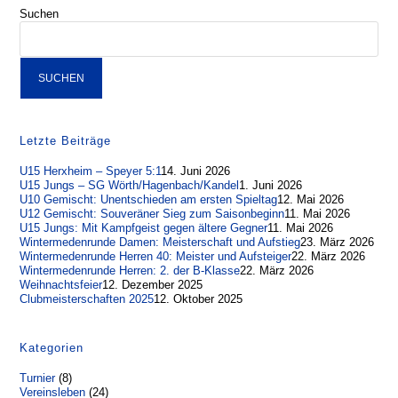
Suchen
SUCHEN
Letzte Beiträge
U15 Herxheim – Speyer 5:1
14. Juni 2026
U15 Jungs – SG Wörth/Hagenbach/Kandel
1. Juni 2026
U10 Gemischt: Unentschieden am ersten Spieltag
12. Mai 2026
U12 Gemischt: Souveräner Sieg zum Saisonbeginn
11. Mai 2026
U15 Jungs: Mit Kampfgeist gegen ältere Gegner
11. Mai 2026
Wintermedenrunde Damen: Meisterschaft und Aufstieg
23. März 2026
Wintermedenrunde Herren 40: Meister und Aufsteiger
22. März 2026
Wintermedenrunde Herren: 2. der B-Klasse
22. März 2026
Weihnachtsfeier
12. Dezember 2025
Clubmeisterschaften 2025
12. Oktober 2025
Kategorien
Turnier
(8)
Vereinsleben
(24)