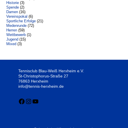
Historie
(3)
Spende
(2)
Damen
(16)
Vereinspokal
(6)
Sportliche Erfolge
(21)
Medenrunde
(72)
Herren
(59)
Wettbewerb
(1)
Jugend
(15)
Mixed
(3)
Tennisclub Blau-Weiß Herxheim e.V.
St-Christophorus-Straße 27
76863 Herxheim
info@tennis-herxheim.de