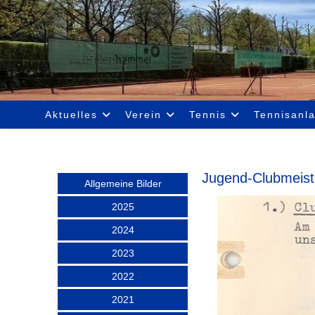
Aktuelles
Verein
Tennis
Tennisanl
Jugend-Clubmeist
Allgemeine Bilder
2025
2024
2023
2022
2021