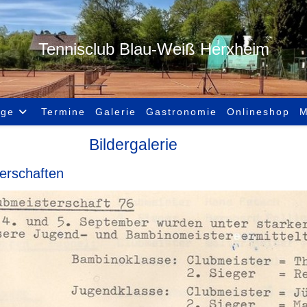
Tennisclub Blau-Weiß Herxheim
age
Termine
Galerie
Gastronomie
Onlineshop
M
Bildergalerie
erschaften